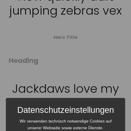
jumping zebras vex
Hero Title
Heading
Jackdaws love my
big sphinx of quartz
Datenschutzeinstellungen
Wir verwenden technisch notwendige Cookies auf
unserer Webseite sowie externe Dienste.
H1