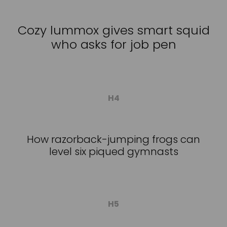
Cozy lummox gives smart squid
who asks for job pen
H4
How razorback-jumping frogs can
level six piqued gymnasts
H5