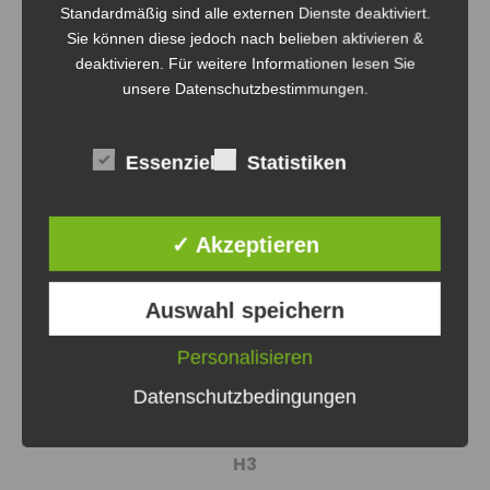
Standardmäßig sind alle externen Dienste deaktiviert.
Sie können diese jedoch nach belieben aktivieren &
deaktivieren. Für weitere Informationen lesen Sie
The quick brown fox
unsere Datenschutzbestimmungen.
jumps over the lazy dog
Essenziell
Statistiken
H2
✓ Akzeptieren
The quick onyx goblin jumps
Auswahl speichern
over the lazy dwarf
Personalisieren
Datenschutzbedingungen
H3